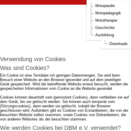
DBM Bilder
Aufnahmeantrag DBM
Motopaedie
Um die Webseite optimal gestalten und
Motopädagogik
fortlaufend verbessern zu können, verwendet
Mototherapie
DBM e.V. Cookies.
Geschichte
Ausbildung
Durch die weitere Nutzung der Webseite stimmen Sie der Verwendung von
Cookies zu.
mehr...
Downloads
Ich akzeptiere..
Verwendung von Cookies
Was sind Cookies?
Ein Cookie ist eine Textdatei mit geringen Datenmengen. Sie wird beim
Besuch einer Website an den Browser gesendet und auf dem jeweiligen
Gerät gespeichert. Wird die betreffende Website erneut besucht, werden die
gespeicherten Informationen vom Cookie an die Website gesendet
Cookies können dauerhaft sein (persistent Cookies), dann verbleiben sie auf
dem Gerät, bis sie gelöscht werden. Sie können auch temporär sein
(Sitzungscookies), dann werden sie gelöscht, sobald der Browser
geschlossen wird. Außerdem gibt es Cookies von Erstanbietern, die von der
besuchten Website selbst stammen, sowie Cookies von Drittanbietern, die
von anderen Websites als der besuchten stammen.
Wie werden Cookies bei DBM e.V. verwendet?