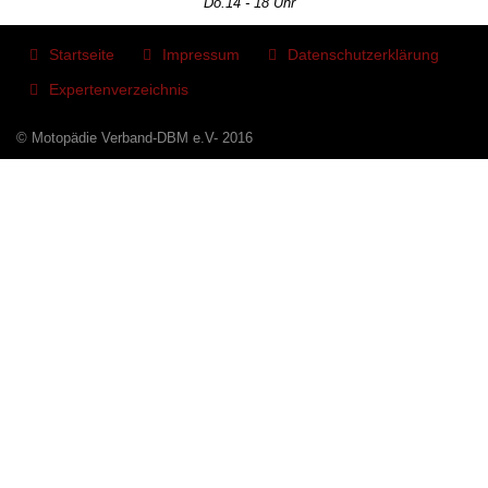
Do.14 - 18 Uhr
Startseite
Impressum
Datenschutzerklärung
Expertenverzeichnis
© Motopädie Verband-DBM e.V- 2016