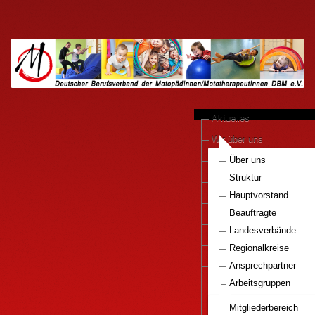
Aktuelles
Wir über uns
anerkannte Praxen
Über uns
Struktur
Kooperationen
Hauptvorstand
Motopädie konkret
Beauftragte
Downloads
Landesverbände
Pressestimmen
Regionalkreise
DBM e.V.-Bestellservice
Ansprechpartner
Arbeitsgruppen
Mitglied werden..
Nationaler Gesundhei
Infos Motopaedie
Mitgliederbereich