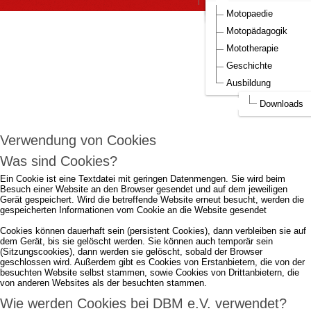
DBM Bilder
Aufnahmeantrag DBM
Motopaedie
Um die Webseite optimal gestalten und
Motopädagogik
fortlaufend verbessern zu können, verwendet
Mototherapie
DBM e.V. Cookies.
Geschichte
Ausbildung
Durch die weitere Nutzung der Webseite stimmen Sie der Verwendung von
Cookies zu.
mehr...
Downloads
Ich akzeptiere..
Verwendung von Cookies
Was sind Cookies?
Ein Cookie ist eine Textdatei mit geringen Datenmengen. Sie wird beim
Besuch einer Website an den Browser gesendet und auf dem jeweiligen
Gerät gespeichert. Wird die betreffende Website erneut besucht, werden die
gespeicherten Informationen vom Cookie an die Website gesendet
Cookies können dauerhaft sein (persistent Cookies), dann verbleiben sie auf
dem Gerät, bis sie gelöscht werden. Sie können auch temporär sein
(Sitzungscookies), dann werden sie gelöscht, sobald der Browser
geschlossen wird. Außerdem gibt es Cookies von Erstanbietern, die von der
besuchten Website selbst stammen, sowie Cookies von Drittanbietern, die
von anderen Websites als der besuchten stammen.
Wie werden Cookies bei DBM e.V. verwendet?