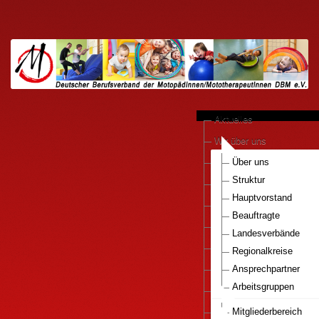
Aktuelles
Wir über uns
anerkannte Praxen
Über uns
Struktur
Kooperationen
Hauptvorstand
Motopädie konkret
Beauftragte
Downloads
Landesverbände
Pressestimmen
Regionalkreise
DBM e.V.-Bestellservice
Ansprechpartner
Arbeitsgruppen
Mitglied werden..
Nationaler Gesundhei
Infos Motopaedie
Mitgliederbereich