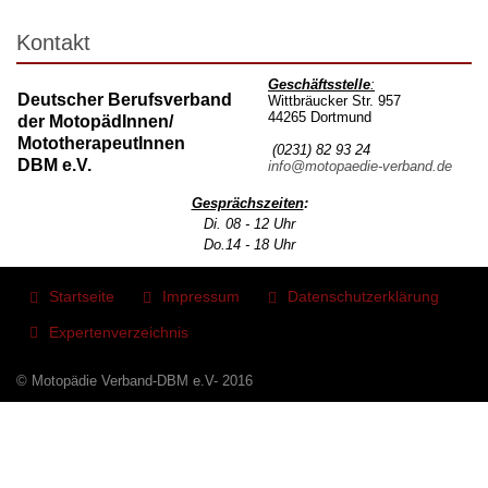
Kontakt
Geschäftsstelle
:
Deutscher Berufsverband
Wittbräucker Str. 957
44265 Dortmund
der MotopädInnen/
MototherapeutInnen
(0231) 82 93 24
DBM e.V.
info@motopaedie-verband.de
Gesprächszeiten
:
Di. 08 - 12 Uhr
Do.14 - 18 Uhr
Startseite
Impressum
Datenschutzerklärung
Expertenverzeichnis
© Motopädie Verband-DBM e.V- 2016