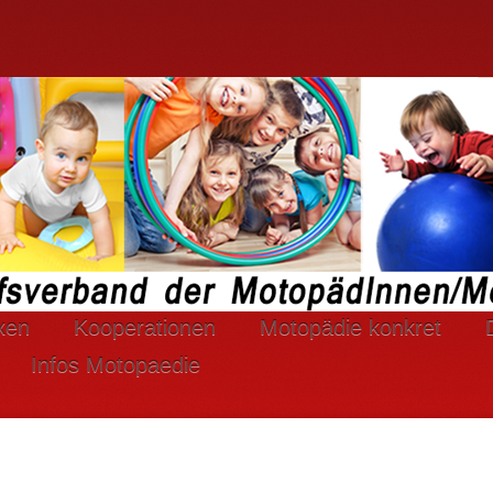
xen
Kooperationen
Motopädie konkret
Infos Motopaedie
rtlaufend verbessern zu können, verwendet DBM e
ndung von Cookies zu.
mehr...