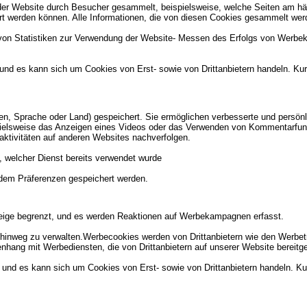
er Website durch Besucher gesammelt, beispielsweise, welche Seiten am hä
ert werden können. Alle Informationen, die von diesen Cookies gesammelt wer
 von Statistiken zur Verwendung der Website- Messen des Erfolgs von Werbe
 und es kann sich um Cookies von Erst- sowie von Drittanbietern handeln. K
n, Sprache oder Land) gespeichert. Sie ermöglichen verbesserte und persö
pielsweise das Anzeigen eines Videos oder das Verwenden von Kommentarfunk
ktivitäten auf anderen Websites nachverfolgen.
 welcher Dienst bereits verwendet wurde
ndem Präferenzen gespeichert werden.
nzeige begrenzt, und es werden Reaktionen auf Werbekampagnen erfasst.
nweg zu verwalten.Werbecookies werden von Drittanbietern wie den Werbetre
hang mit Werbediensten, die von Drittanbietern auf unserer Website bereitge
 und es kann sich um Cookies von Erst- sowie von Drittanbietern handeln. Ku