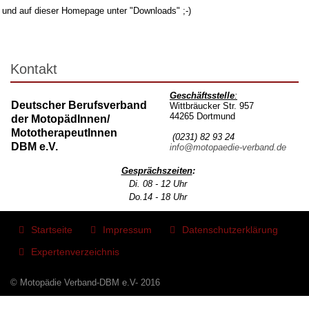
und auf dieser Homepage unter "Downloads" ;-)
Kontakt
Geschäftsstelle
:
Deutscher Berufsverband
Wittbräucker Str. 957
44265 Dortmund
der MotopädInnen/
MototherapeutInnen
(0231) 82 93 24
DBM e.V.
info@motopaedie-verband.de
Gesprächszeiten
:
Di. 08 - 12 Uhr
Do.14 - 18 Uhr
Startseite
Impressum
Datenschutzerklärung
Expertenverzeichnis
© Motopädie Verband-DBM e.V- 2016