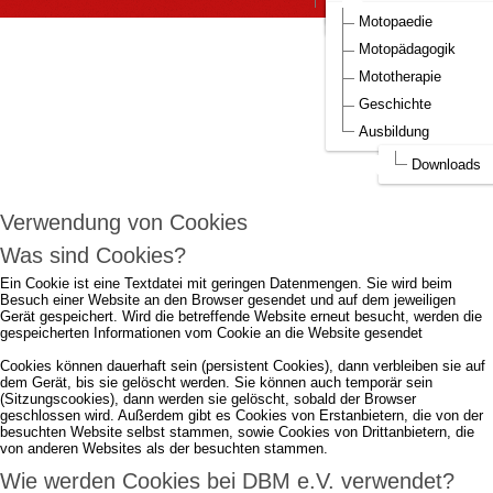
DBM Bilder
Aufnahmeantrag DBM
Motopaedie
Um die Webseite optimal gestalten und
Motopädagogik
fortlaufend verbessern zu können, verwendet
Mototherapie
DBM e.V. Cookies.
Geschichte
Ausbildung
Durch die weitere Nutzung der Webseite stimmen Sie der Verwendung von
Cookies zu.
mehr...
Downloads
Ich akzeptiere..
Verwendung von Cookies
Was sind Cookies?
Ein Cookie ist eine Textdatei mit geringen Datenmengen. Sie wird beim
Besuch einer Website an den Browser gesendet und auf dem jeweiligen
Gerät gespeichert. Wird die betreffende Website erneut besucht, werden die
gespeicherten Informationen vom Cookie an die Website gesendet
Cookies können dauerhaft sein (persistent Cookies), dann verbleiben sie auf
dem Gerät, bis sie gelöscht werden. Sie können auch temporär sein
(Sitzungscookies), dann werden sie gelöscht, sobald der Browser
geschlossen wird. Außerdem gibt es Cookies von Erstanbietern, die von der
besuchten Website selbst stammen, sowie Cookies von Drittanbietern, die
von anderen Websites als der besuchten stammen.
Wie werden Cookies bei DBM e.V. verwendet?