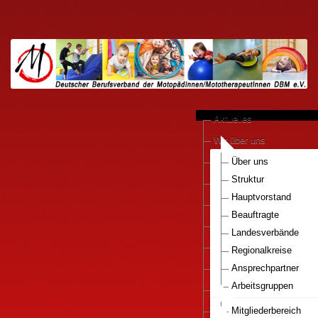
Aktuelles
Wir über uns
anerkannte Praxen
Über uns
Struktur
Kooperationen
Hauptvorstand
Motopädie konkret
Beauftragte
Downloads
Landesverbände
Pressestimmen
Regionalkreise
DBM e.V.-Bestellservice
Ansprechpartner
Arbeitsgruppen
Mitglied werden..
Nationaler Gesundhei
Infos Motopaedie
Mitgliederbereich