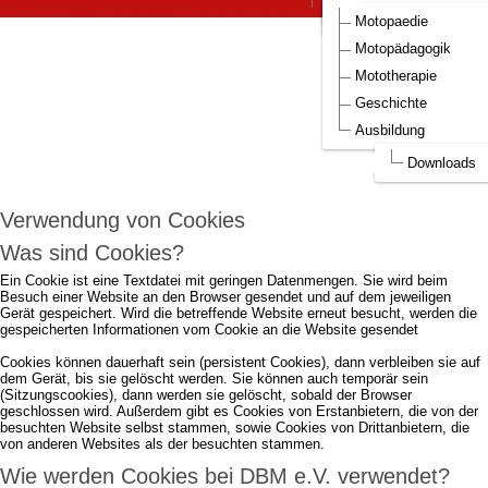
DBM Bilder
Aufnahmeantrag DBM
Motopaedie
Um die Webseite optimal gestalten und
Motopädagogik
fortlaufend verbessern zu können, verwendet
Mototherapie
DBM e.V. Cookies.
Geschichte
Ausbildung
Durch die weitere Nutzung der Webseite stimmen Sie der Verwendung von
Cookies zu.
mehr...
Downloads
Ich akzeptiere..
Verwendung von Cookies
Was sind Cookies?
Ein Cookie ist eine Textdatei mit geringen Datenmengen. Sie wird beim
Besuch einer Website an den Browser gesendet und auf dem jeweiligen
Gerät gespeichert. Wird die betreffende Website erneut besucht, werden die
gespeicherten Informationen vom Cookie an die Website gesendet
Cookies können dauerhaft sein (persistent Cookies), dann verbleiben sie auf
dem Gerät, bis sie gelöscht werden. Sie können auch temporär sein
(Sitzungscookies), dann werden sie gelöscht, sobald der Browser
geschlossen wird. Außerdem gibt es Cookies von Erstanbietern, die von der
besuchten Website selbst stammen, sowie Cookies von Drittanbietern, die
von anderen Websites als der besuchten stammen.
Wie werden Cookies bei DBM e.V. verwendet?