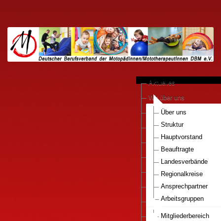
Aktuelles
Wir über uns
anerkannte Praxen
Über uns
Struktur
Kooperationen
Hauptvorstand
Motopädie konkret
Beauftragte
Downloads
Landesverbände
Pressestimmen
Regionalkreise
DBM e.V.-Bestellservice
Ansprechpartner
Arbeitsgruppen
Mitglied werden..
Nationaler Gesundhei
Infos Motopaedie
Mitgliederbereich