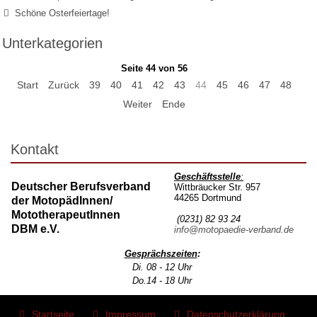
Schöne Osterfeiertage!
Unterkategorien
Seite 44 von 56
Start
Zurück
39
40
41
42
43
44
45
46
47
48
Weiter
Ende
Kontakt
Geschäftsstelle
:
Deutscher Berufsverband
Wittbräucker Str. 957
44265 Dortmund
der MotopädInnen/
MototherapeutInnen
(0231) 82 93 24
DBM e.V.
info@motopaedie-verband.de
Gesprächszeiten
:
Di. 08 - 12 Uhr
Do.14 - 18 Uhr
Startseite
Impressum
Datenschutzerklärung