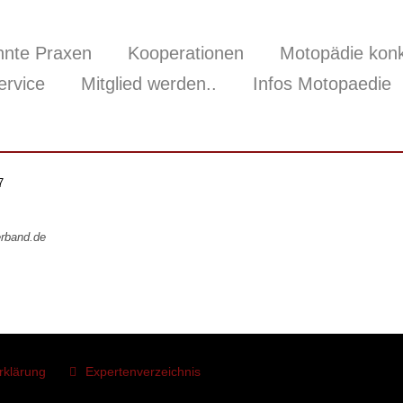
nnte Praxen
Kooperationen
Motopädie konk
ervice
Mitglied werden..
Infos Motopaedie
7
rband.de
rklärung
Expertenverzeichnis