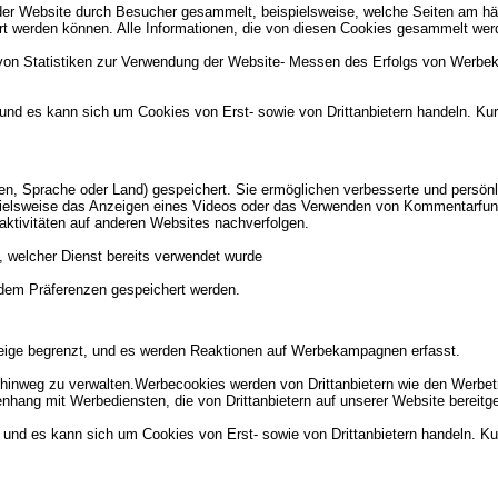
er Website durch Besucher gesammelt, beispielsweise, welche Seiten am hä
ert werden können. Alle Informationen, die von diesen Cookies gesammelt wer
 von Statistiken zur Verwendung der Website- Messen des Erfolgs von Werbe
 und es kann sich um Cookies von Erst- sowie von Drittanbietern handeln. K
n, Sprache oder Land) gespeichert. Sie ermöglichen verbesserte und persö
pielsweise das Anzeigen eines Videos oder das Verwenden von Kommentarfunk
ktivitäten auf anderen Websites nachverfolgen.
 welcher Dienst bereits verwendet wurde
ndem Präferenzen gespeichert werden.
nzeige begrenzt, und es werden Reaktionen auf Werbekampagnen erfasst.
nweg zu verwalten.Werbecookies werden von Drittanbietern wie den Werbetre
hang mit Werbediensten, die von Drittanbietern auf unserer Website bereitge
 und es kann sich um Cookies von Erst- sowie von Drittanbietern handeln. Ku