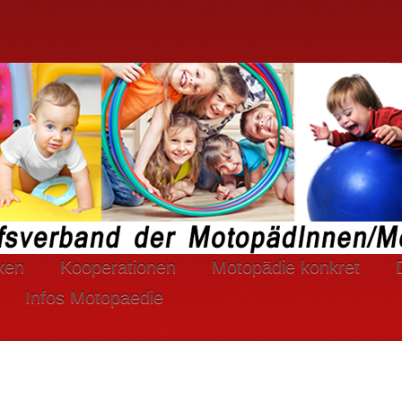
xen
Kooperationen
Motopädie konkret
Infos Motopaedie
rtlaufend verbessern zu können, verwendet DBM e
ndung von Cookies zu.
mehr...