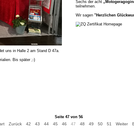
Sechs der acht
„Motogeragogi
teilnehmen.
Wir sagen
"Herzlichen Glückw
indet uns in Halle 2 am Stand D 47a.
alien. Bis später ;-)
Seite 47 von 56
art
Zurück
42
43
44
45
46
47
48
49
50
51
Weiter