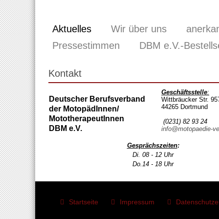
Aktuelles
Wir über uns
anerka
Pressestimmen
DBM e.V.-Bestells
Kontakt
Geschäftsstelle
:
Deutscher Berufsverband
Wittbräucker Str. 95
44265 Dortmund
der MotopädInnen/
MototherapeutInnen
(0231) 82 93 24
DBM e.V.
info@motopaedie-ve
Gesprächszeiten
:
Di. 08 - 12 Uhr
Do.14 - 18 Uhr
Startseite
Impressum
Datenschutze