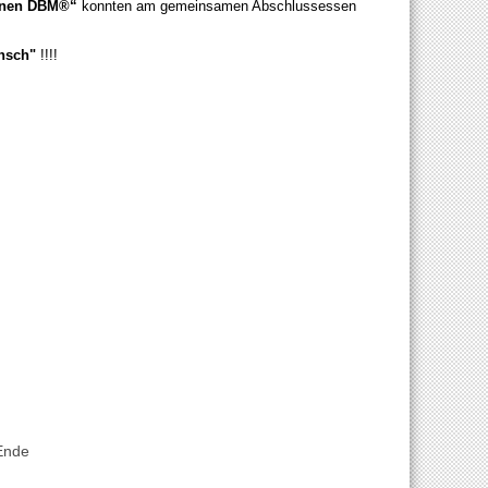
nnen DBM®“
konnten am gemeinsamen Abschlussessen
unsch"
!!!!
Ende